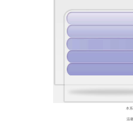
本系
温馨