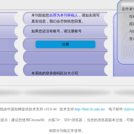
在作者
本刊鼓励您
自荐为本刊审稿人
，请如实填写
投
真实信息，我们会尽快给您回复。
跟
如果您还没有账号，请注册账号
与
查
本系统的登录密码区分大小写
统由中国知网提供技术支持
v10.6.44
技术支持:
http://find.cb.cnki.net
电子邮件:
cb@cnk
提示：建议您使用Chrome80、火狐74+、IE9+浏览器 ，当您的浏览器版本过低，可
响部分功能正常使用。